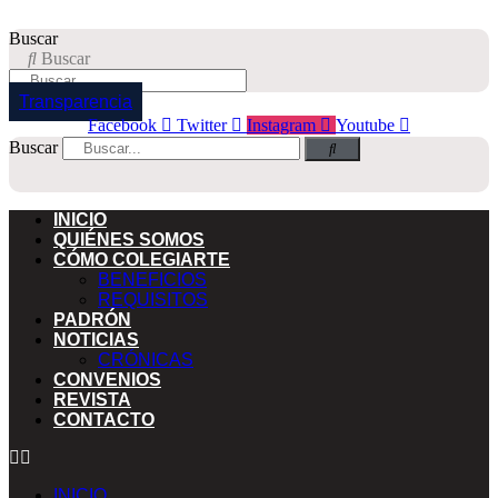
Buscar
Buscar
Transparencia
Facebook
Twitter
Instagram
Youtube
Buscar
INICIO
QUIÉNES SOMOS
CÓMO COLEGIARTE
BENEFICIOS
REQUISITOS
PADRÓN
NOTICIAS
CRÓNICAS
CONVENIOS
REVISTA
CONTACTO
INICIO