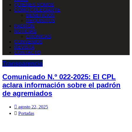
QUIÉNES SOMOS
CÓMO COLEGIARTE
BENEFICIOS
REQUISITOS
PADRÓN
NOTICIAS
CRÓNICAS
CONVENIOS
REVISTA
CONTACTO
Transparencia
Comunicado N.º 022-2025: El CPL
aclara información sobre el padrón
de agremiados
agosto 22, 2025
Portadas