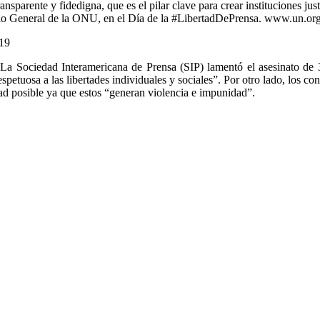
parente y fidedigna, que es el pilar clave para crear instituciones just
ario General de la ONU, en el Día de la #LibertadDePrensa. www.un.or
019
a Sociedad Interamericana de Prensa (SIP) lamentó el asesinato de 3
espetuosa a las libertades individuales y sociales”. Por otro lado, los 
ad posible ya que estos “generan violencia e impunidad”.